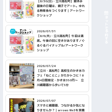
【8/30(日)・立川高松町】夏休み
最後の日曜は、親子でアート。ゆれ
る熱帯魚をつくります｜アートワー
クショップ
ネットで予約する
2026/07/31
【8/6(木)・立川高松町】午前は満
席。午後の回に空きがあります／ぐ
るぐるパイナップル/アートワーク
ショップ
2026/07/24
【立川・高松町】高校生のかき氷カ
フェ「ねことこ」がたかトコに！8
月4日間限定・かき氷350円〜 立
川補聴器から歩いて5分
2026/07/07
スマホと補聴器、つながるか気にな
りませんか？｜arrows We3を実機