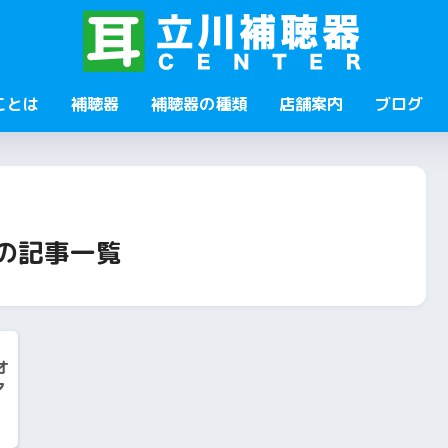
ことは
補聴器
補聴器の種類
店舗案内
ブログ
の記事一覧
オ
マ