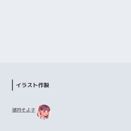
イラスト作製
猪狩そよ子