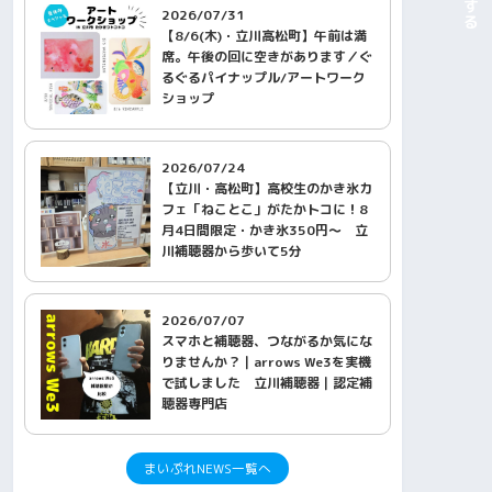
2026/07/31
【8/6(木)・立川高松町】午前は満
席。午後の回に空きがあります／ぐ
るぐるパイナップル/アートワーク
ショップ
2026/07/24
【立川・高松町】高校生のかき氷カ
フェ「ねことこ」がたかトコに！8
月4日間限定・かき氷350円〜 立
川補聴器から歩いて5分
2026/07/07
スマホと補聴器、つながるか気にな
りませんか？｜arrows We3を実機
で試しました 立川補聴器｜認定補
聴器専門店
まいぷれNEWS一覧へ