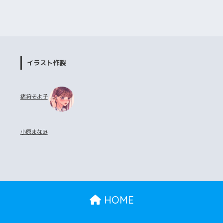
イラスト作製
猪狩そよ子
小原まなみ
HOME