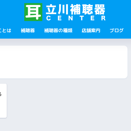
ことは
補聴器
補聴器の種類
店舗案内
ブログ
る
｜