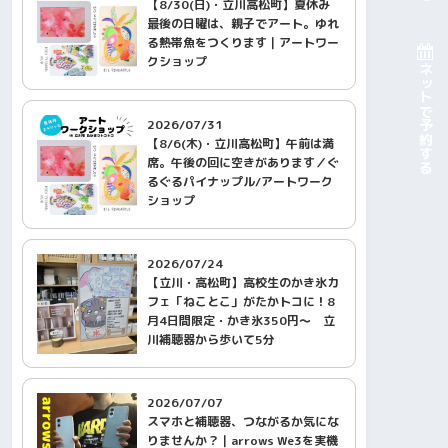
【8/30(日)・立川高松町】夏休み
最後の日曜は、親子でアート。ゆれ
る熱帯魚をつくります｜アートワー
クショップ
ネットで予約する
2026/07/31
【8/6(木)・立川高松町】午前は満
席。午後の回に空きがあります／ぐ
るぐるパイナップル/アートワーク
ショップ
2026/07/24
【立川・高松町】高校生のかき氷カ
フェ「ねことこ」がたかトコに！8
月4日間限定・かき氷350円〜 立
川補聴器から歩いて5分
2026/07/07
スマホと補聴器、つながるか気にな
りませんか？｜arrows We3を実機