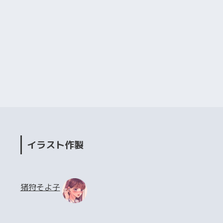
イラスト作製
猪狩そよ子