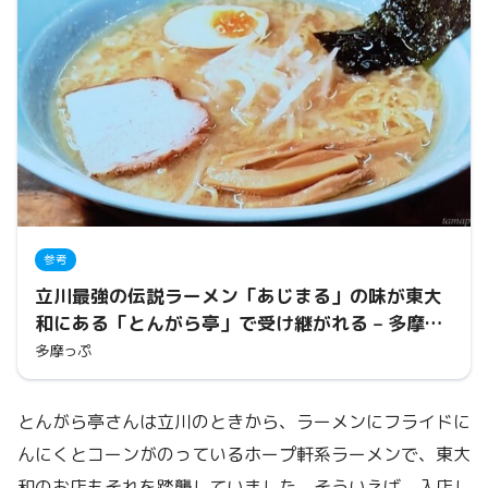
参考
立川最強の伝説ラーメン「あじまる」の味が東大
和にある「とんがら亭」で受け継がれる – 多摩っ
ぷ
多摩っぷ
とんがら亭さんは立川のときから、ラーメンにフライドに
んにくとコーンがのっているホープ軒系ラーメンで、東大
和のお店もそれを踏襲していました。そういえば、入店し