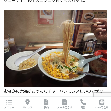
タコーン」。後半のニンニク味変も忘れずに。
おなかに余裕があったらチャーハンもおいしいのでぜひ一
緒に食べてもらいたい！チャーハンも鍋を振って1件1件
作ります。
メニュー
アクセス
予約
メール問合せ
電話
LINE問合せ