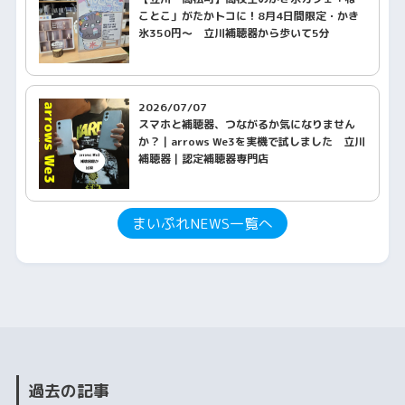
ことこ」がたかトコに！8月4日間限定・かき
氷350円〜 立川補聴器から歩いて5分
2026/07/07
スマホと補聴器、つながるか気になりません
か？｜arrows We3を実機で試しました 立川
補聴器｜認定補聴器専門店
まいぷれNEWS一覧へ
過去の記事