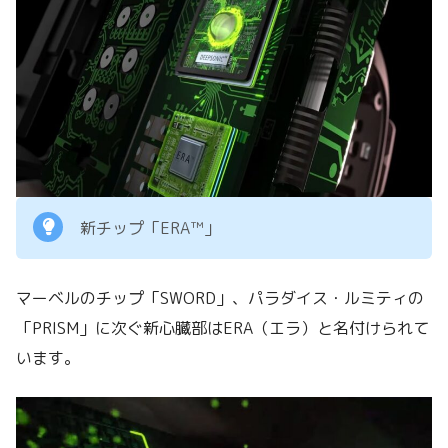
新チップ「ERA™」
マーベルのチップ「SWORD」、パラダイス・ルミティの
「PRISM」に次ぐ新心臓部はERA（エラ）と名付けられて
います。